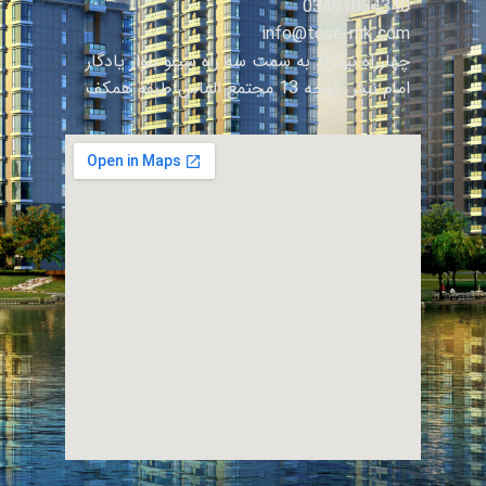
03491034340
info@tose-mk.com
چهارراه نیکزاد به سمت سه راه سیلو بلوار یادگار
امام نبش کوچه 13 مجتمع الماس طبقه همکف