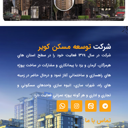
شرکت
توسعه مسکن کویر
شركت در سال ١٣٧٤ فعاليت خود را در سطح استان هاي
هرمزگان، كرمان و يزد با پيمانكاري و مشاركت در ساخت پروژه
هاي راهسازي و ساختماني آغاز نمود و درحال حاضر در زمينه
هاي راه، شهرك سازي، انبوه سازي واحدهاي مسكوني و
تجاري و اداري و هر گونه پروژه عمراني فعاليت دارد.
تماس با ما